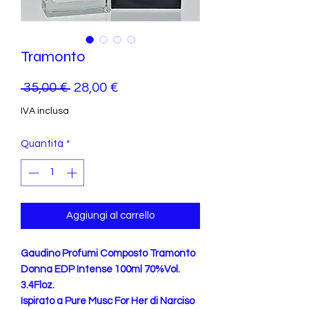
Tramonto
Prezzo
Prezzo
 35,00 € 
28,00 €
regolare
scontato
IVA inclusa
Quantità
*
Aggiungi al carrello
Gaudino Profumi Composto Tramonto
Donna EDP Intense 100ml 70%Vol.
3.4Floz.
Ispirato a Pure Musc For Her di Narciso