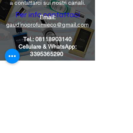
a contattarci sui nostri canali.
Per info contattaci
Email:
gaudinoprofumieco@gmail.com
Tel.:
08118903140
Cellulare & WhatsApp:
3395365290
Iscriviti alle news per non
perdere le nostre offerte
Invia