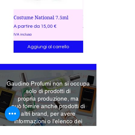
Costume National 7.5ml
BR Butterfly Black Do
Prezzo scontato
Prezzo scontato
A partire da
15,00 €
A partire da
IVA inclusa
IVA inclusa
Aggiungi al carrello
Gaudino Profumi non si occupa
solo di prodotti di
propria
produzione, ma
può
fornire anche prodotti di
altri brand, per avere
informazioni o l'elenco dei
prodotti disponibili, non esitare