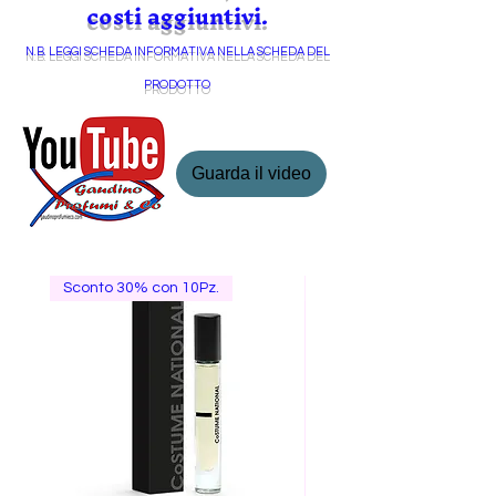
costi aggiuntivi.
N.B. LEGGI SCHEDA INFORMATIVA NELLA SCHEDA DEL
PRODOTTO
Guarda il video
Sconto 30% con 10Pz.
Special price box