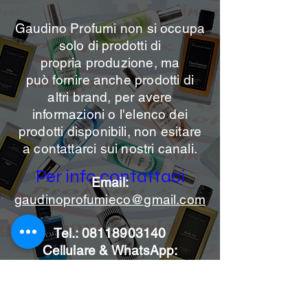
Gaudino Profumi non si occupa
solo di prodotti di
propria
produzione, ma
può
fornire anche prodotti di
altri brand, per avere
informazioni o l'elenco dei
prodotti disponibili, non esitare
a contattarci sui nostri canali.
Per info contattaci
Email:
gaudinoprofumieco@gmail.com
Tel.:
08118903140
Cellulare & WhatsApp:
3395365290