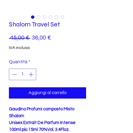
Shalom Travel Set
Prezzo
Prezzo
 45,00 € 
36,00 €
regolare
scontato
IVA inclusa
Quantità
*
Aggiungi al carrello
Gaudino Profumi composto Misto
Shalom
Unisex Extrait De Parfum Intense
100ml più 15ml 70%Vol. 3.4Floz.