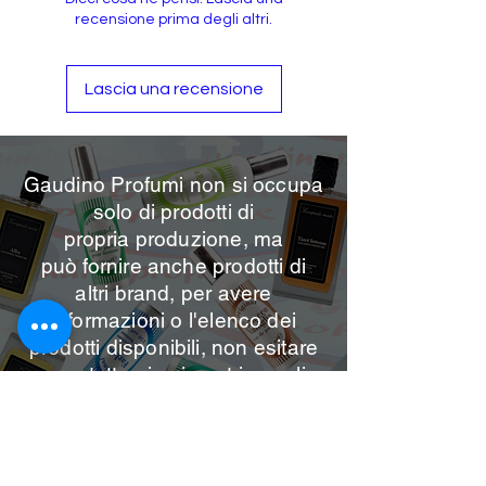
recensione prima degli altri.
Lascia una recensione
Gaudino Profumi non si occupa
solo di prodotti di
propria
produzione, ma
può
fornire anche prodotti di
altri brand, per avere
informazioni o l'elenco dei
prodotti disponibili, non esitare
a contattarci sui nostri canali.
Per info contattaci
Email:
gaudinoprofumieco@gmail.com