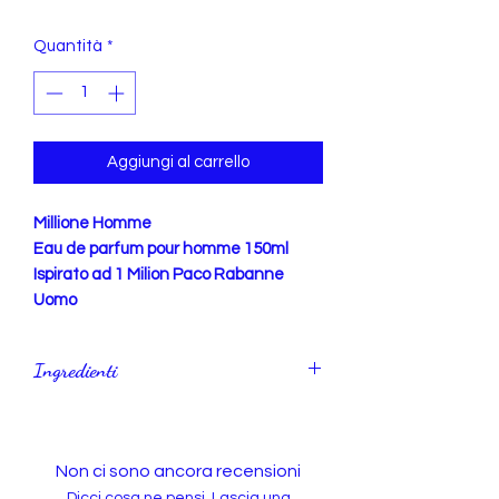
Quantità
*
Aggiungi al carrello
Millione Homme
Eau de parfum pour homme 150ml
​​​​​​​Ispirato ad 1 Milion Paco Rabanne
Uomo
Ingredienti
Alcohol den., Parfum, Aqua.
IDR. ml 150 AN. ml 135
Non ci sono ancora recensioni
Dicci cosa ne pensi. Lascia una