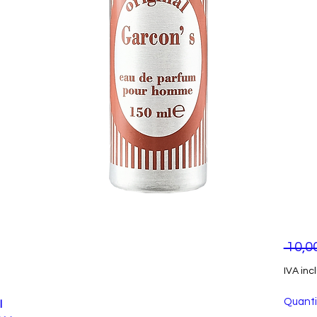
 10,0
IVA inc
Quanti
l