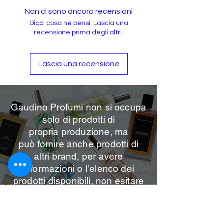
Non ci sono ancora recensioni
Dicci cosa ne pensi. Lascia una
recensione prima degli altri.
Lascia una recensione
Gaudino Profumi non si occupa
solo di prodotti di
propria
produzione, ma
può
fornire anche prodotti di
altri brand, per avere
informazioni o l'elenco dei
prodotti disponibili, non esitare
a contattarci sui nostri canali.
Per info contattaci
Email: