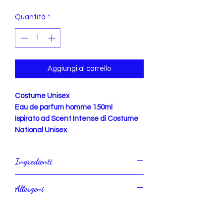
Quantità
*
Aggiungi al carrello
Costume Unisex
Eau de parfum homme 150ml
Ispirato ad Scent Intense di Costume
National Unisex
Ingredienti
Alcohol den., Parfum, Aqua.
Allergeni
IDR. ml 150 AN. ml 135
Benzy alcohol, Cinnamyl alcohol,
Citral, Limonene, Linalol.