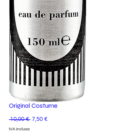
Original Costume
Prezzo
Prezzo
 10,00 € 
7,50 €
regolare
scontato
IVA inclusa