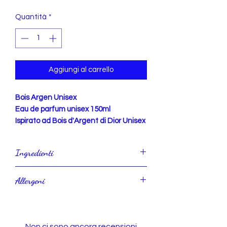
Quantità
*
Aggiungi al carrello
Bois Argen Unisex
Eau de parfum unisex 150ml
Ispirato ad Bois d'Argent di Dior Unisex
Ingredienti
Alcohol den., Parfum, Aqua.
Allergeni
IDR. ml 150 AN. ml 135
Anise alcojol, Geraniol, Limonene,
Linolool.
Non ci sono ancora recensioni