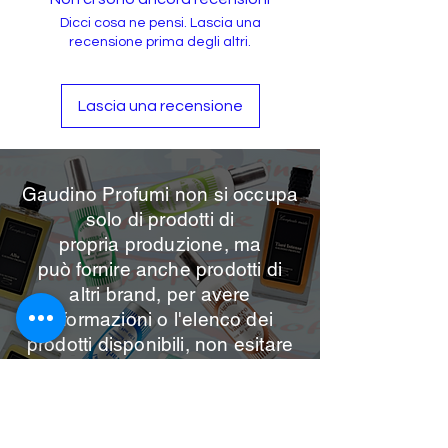
Dicci cosa ne pensi. Lascia una
recensione prima degli altri.
Lascia una recensione
Gaudino Profumi non si occupa
solo di prodotti di
propria
produzione, ma
può
fornire anche prodotti di
altri brand, per avere
informazioni o l'elenco dei
prodotti disponibili, non esitare
a contattarci sui nostri canali.
Per info contattaci
Email:
gaudinoprofumieco@gmail.com