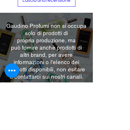
Lascia una recensione
Gaudino Profumi non si occupa
solo di prodotti di
propria
produzione, ma
può
fornire anche prodotti di
altri brand, per avere
informazioni o l'elenco dei
prodotti disponibili, non esitare
a contattarci sui nostri canali.
Per info contattaci
Email:
gaudinoprofumieco@gmail.com
Tel.:
08118903140
Cellulare & WhatsApp:
3395365290