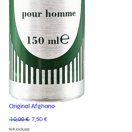
Original Afghano
Prezzo
Prezzo
 10,00 € 
7,50 €
regolare
scontato
IVA inclusa