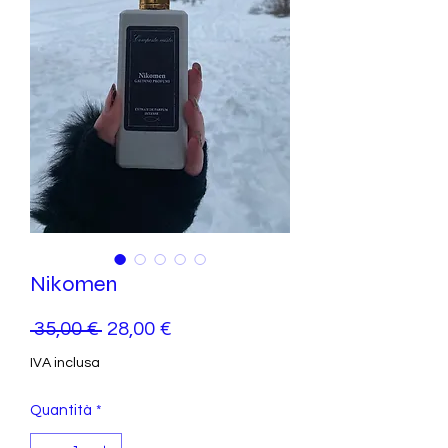
Nikomen
Prezzo
Prezzo
 35,00 € 
28,00 €
regolare
scontato
IVA inclusa
Quantità
*