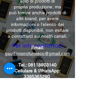
solo di prodotti di
propria
produzione, ma
può
fornire anche prodotti di
altri brand, per avere
informazioni o l'elenco dei
prodotti disponibili, non esitare
a contattarci sui nostri canali.
Per info contattaci
Email:
gaudinoprofumieco@gmail.com
Tel.:
08118903140
Cellulare & WhatsApp:
3395365290
Iscriviti alle news per non