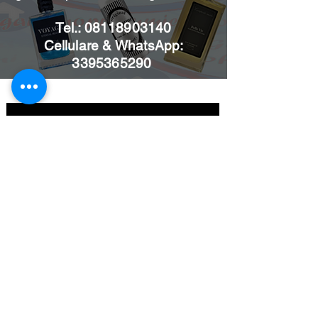
Tel.:
08118903140
Cellulare & WhatsApp:
3395365290
Iscriviti alle news per non
perdere le nostre offerte
Invia