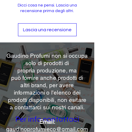
Dicci cosa ne pensi. Lascia una
recensione prima degli altri.
Lascia una recensione
Gaudino Profumi non si occupa
solo di prodotti di
propria
produzione, ma
può
fornire anche prodotti di
altri brand, per avere
informazioni o l'elenco dei
prodotti disponibili, non esitare
a contattarci sui nostri canali.
Per info contattaci
Email:
gaudinoprofumieco@gmail.com