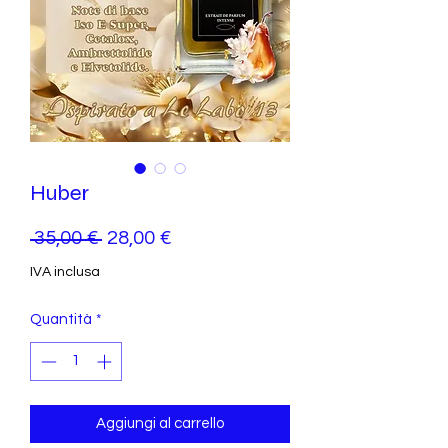
Huber
Prezzo
Prezzo
 35,00 € 
28,00 €
regolare
scontato
IVA inclusa
Quantità
*
Aggiungi al carrello