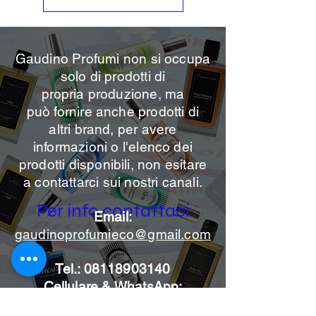
Gaudino Profumi non si occupa
solo di prodotti di
propria
produzione, ma
può
fornire anche prodotti di
altri brand, per avere
informazioni o l'elenco dei
prodotti disponibili, non esitare
a contattarci sui nostri canali.
Per info contattaci
Email:
gaudinoprofumieco@gmail.com
Tel.:
08118903140
Cellulare & WhatsApp:
3395365290