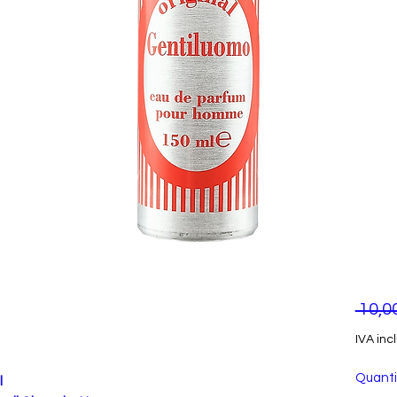
 10,0
IVA inc
Quanti
l