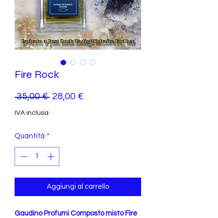
Fire Rock
Prezzo
Prezzo
 35,00 € 
28,00 €
regolare
scontato
IVA inclusa
Quantità
*
Aggiungi al carrello
Gaudino Profumi Composto misto Fire