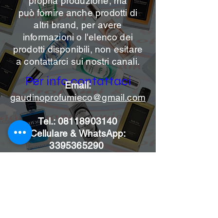
propria
produzione, ma
può
fornire anche prodotti di
altri brand, per avere
informazioni o l'elenco dei
prodotti disponibili, non esitare
a contattarci sui nostri canali.
Per info contattaci
Email:
gaudinoprofumieco@gmail.com
Tel.:
08118903140
Cellulare & WhatsApp:
3395365290
Iscriviti alle news per non
perdere le nostre offerte