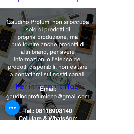
Gaudino Profumi non si occupa
solo di prodotti di
propria
produzione, ma
può
fornire anche prodotti di
altri brand, per avere
informazioni o l'elenco dei
prodotti disponibili, non esitare
a contattarci sui nostri canali.
Per info contattaci
Email:
gaudinoprofumieco@gmail.com
Tel.:
08118903140
Cellulare & WhatsApp:
3395365290