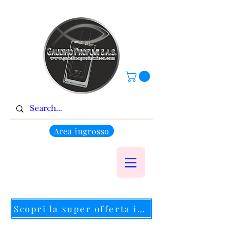
Area ingrosso
Scopri la super offerta in corso