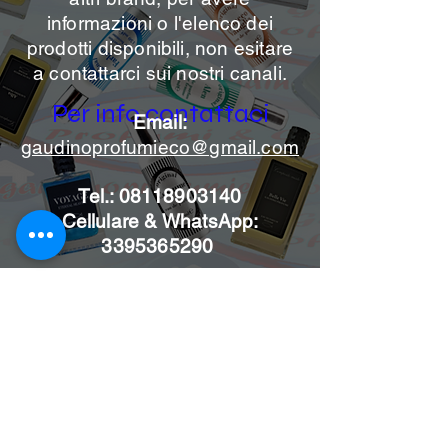
informazioni o l'elenco dei
prodotti disponibili, non esitare
a contattarci sui nostri canali.
Per info contattaci
Email:
gaudinoprofumieco@gmail.com
Tel.:
08118903140
Cellulare & WhatsApp:
3395365290
Iscriviti alle news per non
perdere le nostre offerte