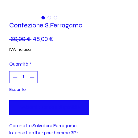
Confezione S.Ferragamo
Prezzo
Prezzo
 60,00 € 
48,00 €
regolare
scontato
IVA inclusa
Quantità
*
Esaurito
Avvisami quando è disponibile
Cofanetto Salvatore Ferragamo
Intense Leather pour homme 3Pz.