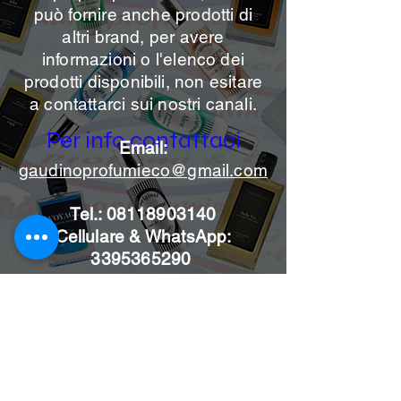
può
fornire anche prodotti di
altri brand, per avere
informazioni o l'elenco dei
prodotti disponibili, non esitare
a contattarci sui nostri canali.
Per info contattaci
Email:
gaudinoprofumieco@gmail.com
Tel.:
08118903140
Cellulare & WhatsApp:
3395365290
Iscriviti alle news per non
perdere le nostre offerte