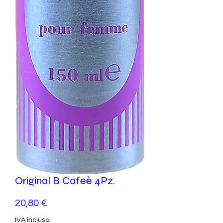
Original B Cafeè 4Pz.
Prezzo
20,80 €
IVA inclusa