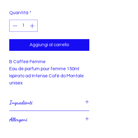
Quantità
*
Aggiungi al carrello
B Caffeè Femme
Eau de parfum pour femme 150ml
Ispirato ad Intense Cafè do Montale
unisex
Ingredienti
Alcohol den., Parfum, Aqua.
Allergeni
IDR. ml 150 AN. ml 135
Cotronellol, Geranio.