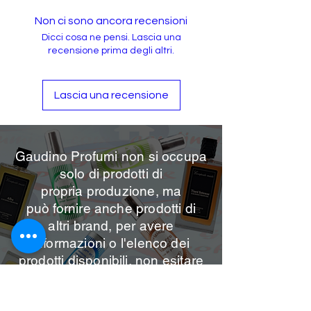
Non ci sono ancora recensioni
Dicci cosa ne pensi. Lascia una
recensione prima degli altri.
Lascia una recensione
Gaudino Profumi non si occupa
solo di prodotti di
propria
produzione, ma
può
fornire anche prodotti di
altri brand, per avere
informazioni o l'elenco dei
prodotti disponibili, non esitare
a contattarci sui nostri canali.
Per info contattaci